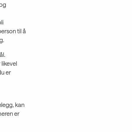
 og
li
rson til å
g.
l.
likevel
du er
nlegg, kan
meren er