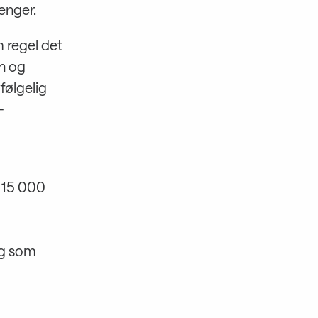
enger.
 regel det
n og
følgelig
-
m 15 000
ng som