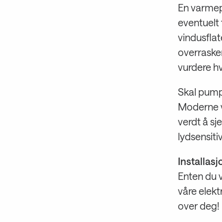
En varmep
eventuelt 
vindusflate
overraske
vurdere hv
Skal pump
Moderne v
verdt å sj
lydsensitiv
Installasj
Enten du 
våre elekt
over deg!