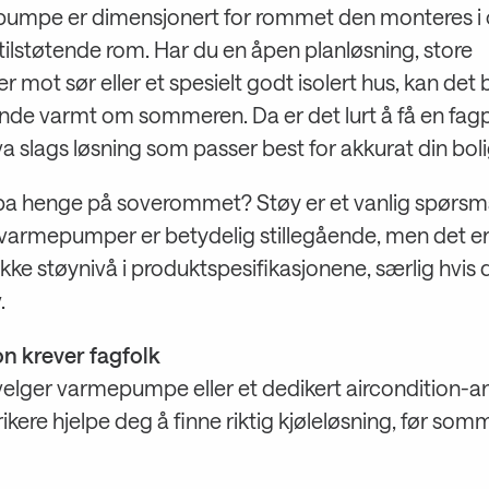
umpe er dimensjonert for rommet den monteres i
tilstøtende rom. Har du en åpen planløsning, store
r mot sør eller et spesielt godt isolert hus, kan det b
nde varmt om sommeren. Da er det lurt å få en fagpe
a slags løsning som passer best for akkurat din boli
a henge på soverommet? Støy er et vanlig spørsmå
armepumper er betydelig stillegående, men det er 
ekke støynivå i produktspesifikasjonene, særlig hvis 
.
on krever fagfolk
velger varmepumpe eller et dedikert aircondition-a
rikere hjelpe deg å finne riktig kjøleløsning, før som