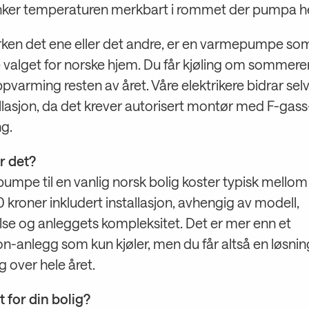
enker temperaturen merkbart i rommet der pumpa h
rken det ene eller det andre, er en varmepumpe som
 valget for norske hjem. Du får kjøling om sommere
ppvarming resten av året. Våre elektrikere bidrar selv
llasjon, da det krever autorisert montør med F-gass
ng.
r det?
umpe til en vanlig norsk bolig koster typisk mello
kroner inkludert installasjon, avhengig av modell,
lse og anleggets kompleksitet. Det er mer enn et
on-anlegg som kun kjøler, men du får altså en løsni
g over hele året.
 for din bolig?