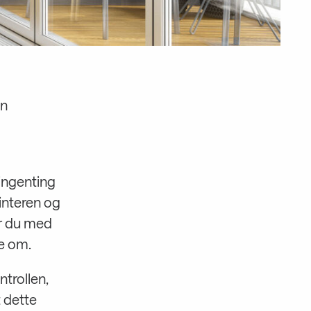
en
 ingenting
interen og
r du med
te om.
ntrollen,
t dette