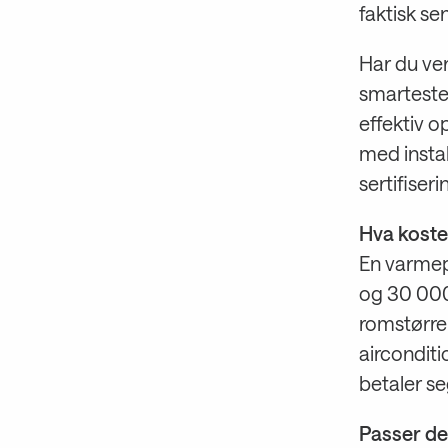
faktisk s
Har du ve
smarteste
effektiv o
med insta
sertifiseri
Hva koste
En varmep
og 30 000 
romstørre
airconditi
betaler se
Passer det