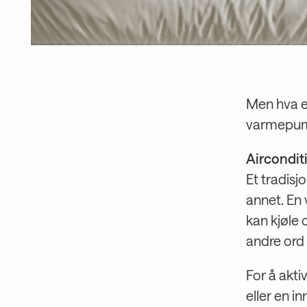
Men hva er
varmepump
Aircondit
Et tradisj
annet. En
kan kjøle
andre ord 
For å akti
eller en i