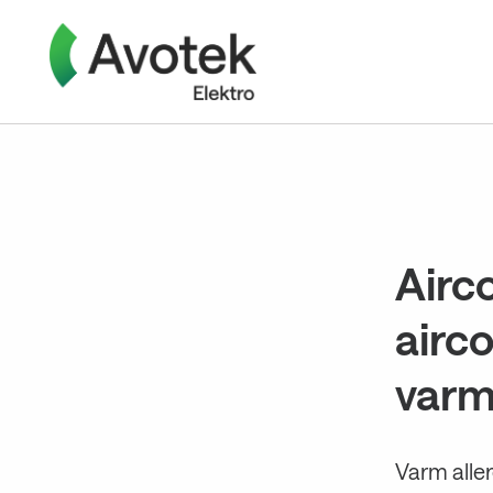
Gå
til
innholdet
Airc
airco
varm
Varm aller