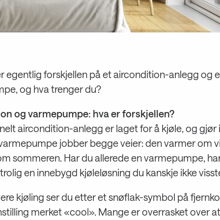
 egentlig forskjellen på et aircondition-anlegg og 
e, og hva trenger du?
ion og varmepumpe: hva er forskjellen?
onelt aircondition-anlegg er laget for å kjøle, og gjør
 varmepumpe jobber begge veier: den varmer om v
 om sommeren. Har du allerede en varmepumpe, ha
trolig en innebygd kjøleløsning du kanskje ikke viss
vere kjøling ser du etter et snøflak-symbol på fjernko
nnstilling merket «cool». Mange er overrasket over a