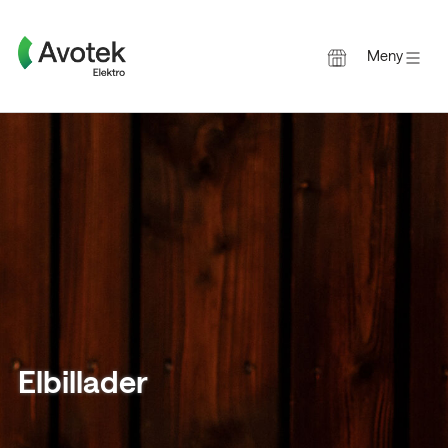
Meny
Gå
til
innholdet
Elbillader