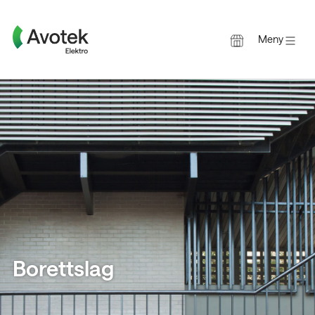
Meny
Gå
til
innholdet
Borettslag